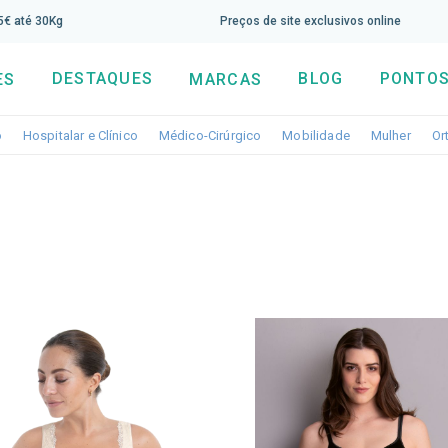
screva aqui a nossa newsletter e tenha 5% de desconto di
65€ até 30Kg
Preços de site exclusivos online
DESTAQUES
BLOG
PONTOS
ES
MARCAS
Toggle dropdown
Toggle dropdown
Toggle dropdown
Toggle dropdo
Togg
o
Hospitalar e Clínico
Médico-Cirúrgico
Mobilidade
Mulher
Or