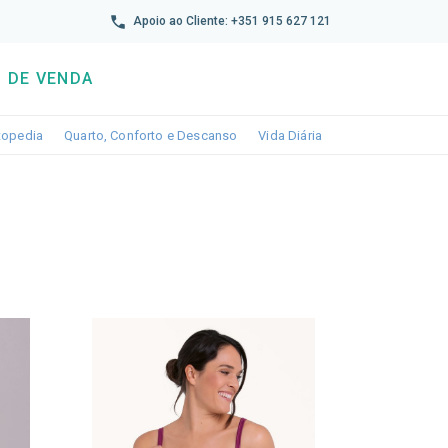
reto
Apoio ao Cliente: +351 915 627 121
 DE VENDA
wn
le dropdown
Toggle dropdown
Toggle dropdown
Toggle dropdown
topedia
Quarto, Conforto e Descanso
Vida Diária