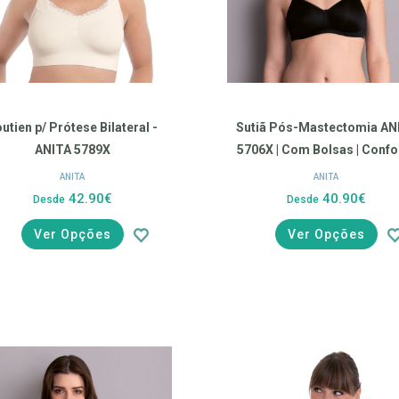
utien p/ Prótese Bilateral -
Sutiã Pós-Mastectomia AN
ANITA 5789X
5706X | Com Bolsas | Confo
Sem Aro | Preto
ANITA
ANITA
42.90€
40.90€
Desde
Desde
Ver Opções
Ver Opções