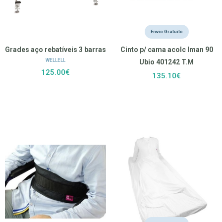
Envio Gratuito
Grades aço rebatíveis 3 barras
Cinto p/ cama acolc Iman 90
WELLELL
Ubio 401242 T.M
125.00€
135.10€