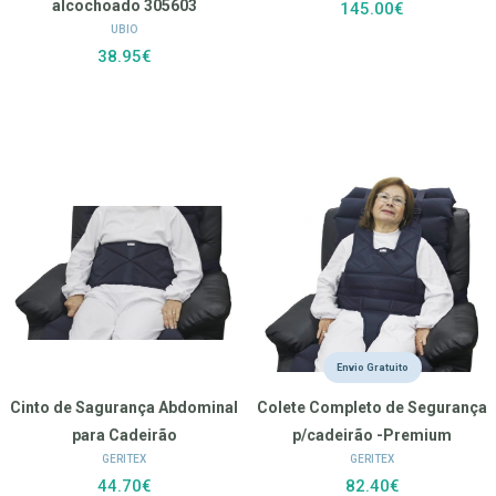
alcochoado 305603
145.00€
UBIO
38.95€
Envio Gratuito
Cinto de Sagurança Abdominal
Colete Completo de Segurança
para Cadeirão
p/cadeirão -Premium
GERITEX
GERITEX
44.70€
82.40€