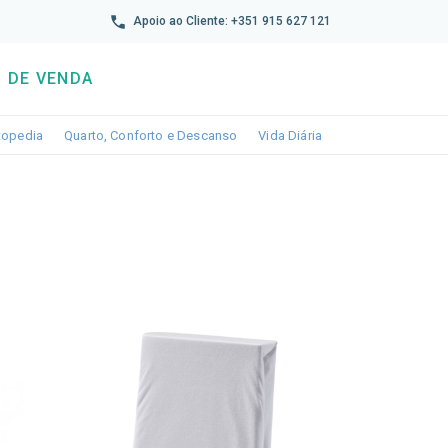
reto
Apoio ao Cliente: +351 915 627 121
 DE VENDA
wn
le dropdown
Toggle dropdown
Toggle dropdown
Toggle dropdown
topedia
Quarto, Conforto e Descanso
Vida Diária