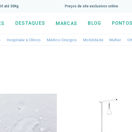
screva aqui a nossa newsletter e tenha 5% de desconto di
65€ até 30Kg
Preços de site exclusivos online
DESTAQUES
BLOG
PONTOS
ES
MARCAS
Toggle dropdown
Toggle dropdown
Toggle dropdown
Toggle dropdo
Togg
o
Hospitalar e Clínico
Médico-Cirúrgico
Mobilidade
Mulher
Or