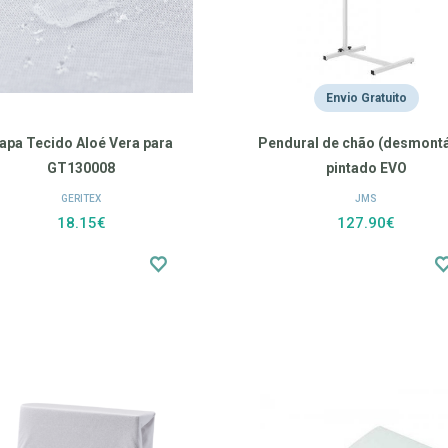
Envio Gratuito
apa Tecido Aloé Vera para
Pendural de chão (desmontá
GT130008
pintado EVO
GERITEX
JMS
18.15€
127.90€