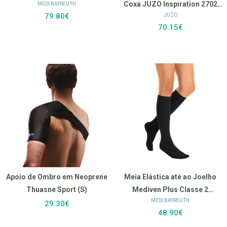
Coxa JUZO Inspiration 2702
MEDI BAYREUTH
elegance) (III.CARAMELO.PE
79.80€
JUZO
(II.PE ABERTO.EXTRA CURTA)
ABERTO)
70.15€
Apoio de Ombro em Neoprene
Meia Elástica até ao Joelho
Thuasne Sport (S)
Mediven Plus Classe 2
MEDI BAYREUTH
(VII.PRETO.PE FECHADA)
29.30€
48.90€