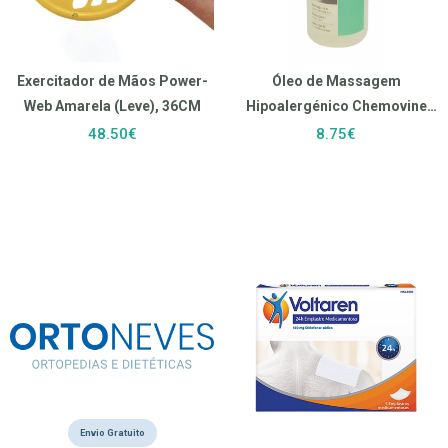
Exercitador de Mãos Power-
Óleo de Massagem
Web Amarela (Leve), 36CM
Hipoalergénico Chemovine
(500 ml)
48.50€
8.75€
Envio Gratuito