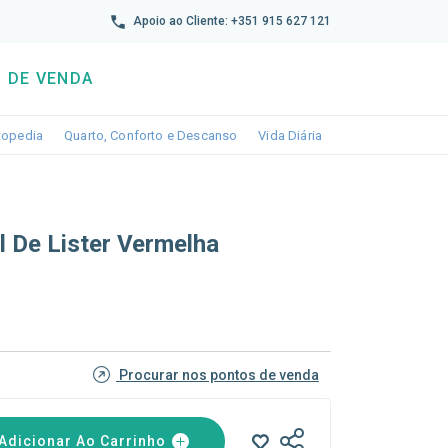
reto
Apoio ao Cliente: +351 915 627 121
 DE VENDA
wn
le dropdown
Toggle dropdown
Toggle dropdown
Toggle dropdown
topedia
Quarto, Conforto e Descanso
Vida Diária
l De Lister Vermelha
Procurar nos pontos de venda
Adicionar Ao Carrinho