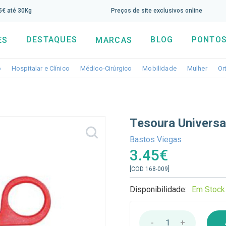
screva aqui a nossa newsletter e tenha 5% de desconto di
65€ até 30Kg
Preços de site exclusivos online
DESTAQUES
BLOG
PONTOS
ES
MARCAS
Toggle dropdown
Toggle dropdown
Toggle dropdown
Toggle dropdo
Togg
o
Hospitalar e Clínico
Médico-Cirúrgico
Mobilidade
Mulher
Or
Tesoura Universa
Bastos Viegas
3.45€
[COD 168-009]
Disponibilidade:
Em Stock
-
1
+