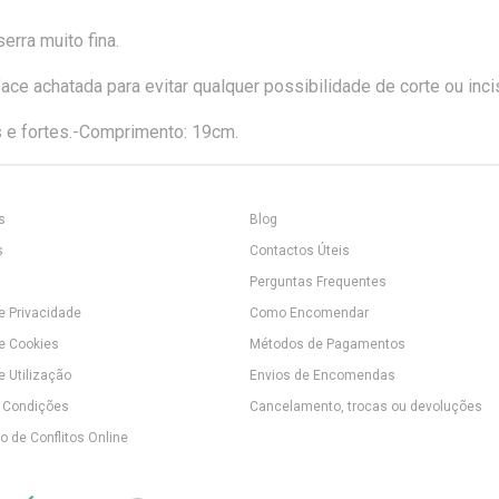
erra muito fina.
ace achatada para evitar qualquer possibilidade de corte ou inci
 e fortes.-Comprimento: 19cm.
s
Blog
s
Contactos Úteis
Perguntas Frequentes
de Privacidade
Como Encomendar
de Cookies
Métodos de Pagamentos
e Utilização
Envios de Encomendas
 Condições
Cancelamento, trocas ou devoluções
 de Conflitos Online