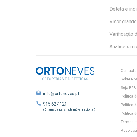
Deteta e indi
Visor grande, 
Verificação 
Análise sim
Contacto
Sobre Nó
Seja B2B
info@ortoneves.pt
Política 
915 627 121
Política 
(Chamada para rede móvel nacional)
Política d
Termos e
Resolução