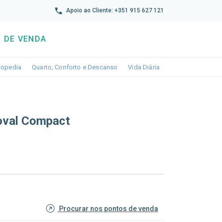
reto
Apoio ao Cliente: +351 915 627 121
 DE VENDA
wn
le dropdown
Toggle dropdown
Toggle dropdown
Toggle dropdown
topedia
Quarto, Conforto e Descanso
Vida Diária
oval Compact
Procurar nos pontos de venda