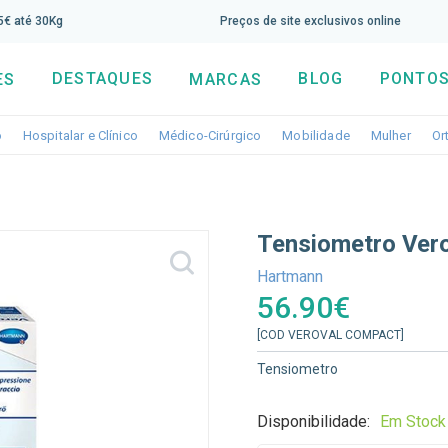
screva aqui a nossa newsletter e tenha 5% de desconto di
65€ até 30Kg
Preços de site exclusivos online
DESTAQUES
BLOG
PONTOS
ES
MARCAS
Toggle dropdown
Toggle dropdown
Toggle dropdown
Toggle dropdo
Togg
o
Hospitalar e Clínico
Médico-Cirúrgico
Mobilidade
Mulher
Or
Tensiometro Ver
Hartmann
56.90€
[COD VEROVAL COMPACT]
Tensiometro
Disponibilidade:
Em Stock