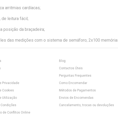
ca arritmias cardíacas;
de leitura fácil;
da posição da braçadeira;
ples das medições com o sistema de semáforo; 2x100 memória
s
Blog
s
Contactos Úteis
Perguntas Frequentes
de Privacidade
Como Encomendar
de Cookies
Métodos de Pagamentos
e Utilização
Envios de Encomendas
 Condições
Cancelamento, trocas ou devoluções
 de Conflitos Online