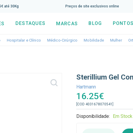
screva aqui a nossa newsletter e tenha 5% de desconto di
65€ até 30Kg
Preços de site exclusivos online
DESTAQUES
BLOG
PONTOS
ES
MARCAS
Toggle dropdown
Toggle dropdown
Toggle dropdown
Toggle dropdo
Togg
o
Hospitalar e Clínico
Médico-Cirúrgico
Mobilidade
Mulher
Or
Sterillium Gel C
Hartmann
16.25€
[COD 4031678070541]
Disponibilidade:
Em Stock