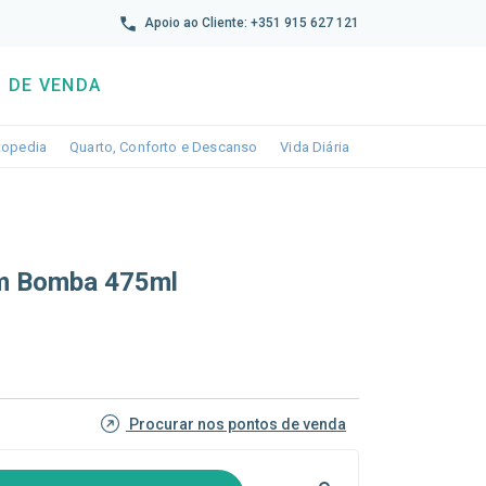
reto
Apoio ao Cliente: +351 915 627 121
 DE VENDA
wn
le dropdown
Toggle dropdown
Toggle dropdown
Toggle dropdown
topedia
Quarto, Conforto e Descanso
Vida Diária
om Bomba 475ml
Procurar nos pontos de venda