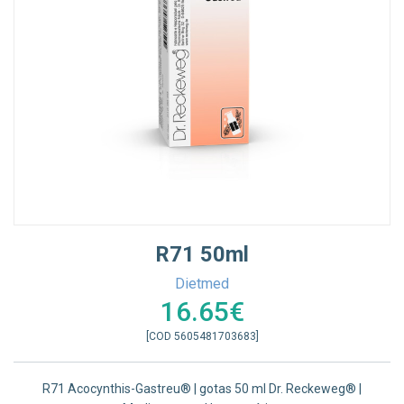
R71 50ml
Dietmed
16.65€
[COD 5605481703683]
R71 Acocynthis-Gastreu® | gotas 50 ml Dr. Reckeweg® |