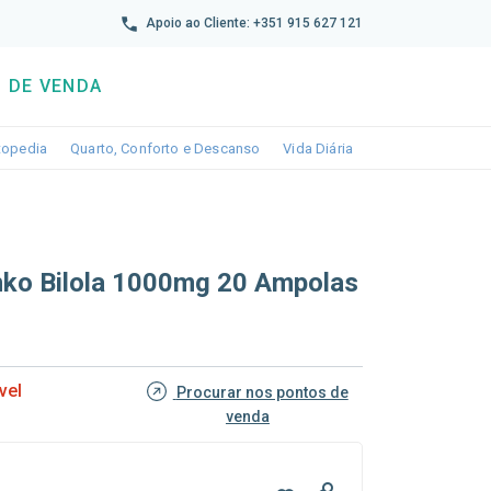
reto
Apoio ao Cliente: +351 915 627 121
 DE VENDA
wn
le dropdown
Toggle dropdown
Toggle dropdown
Toggle dropdown
topedia
Quarto, Conforto e Descanso
Vida Diária
nko Bilola 1000mg 20 Ampolas
vel
Procurar nos pontos de
venda