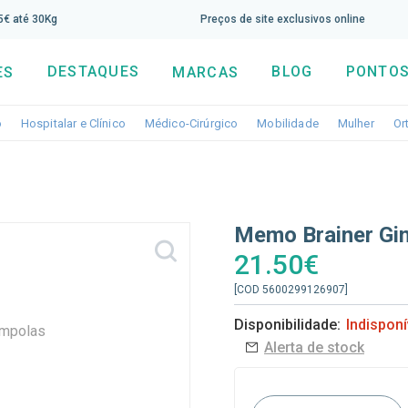
screva aqui a nossa newsletter e tenha 5% de desconto di
65€ até 30Kg
Preços de site exclusivos online
DESTAQUES
BLOG
PONTOS
ES
MARCAS
Toggle dropdown
Toggle dropdown
Toggle dropdown
Toggle dropdo
Togg
o
Hospitalar e Clínico
Médico-Cirúrgico
Mobilidade
Mulher
Or
Memo Brainer Gi
21.50€
[COD 5600299126907]
Disponibilidade:
Indisponí
Alerta de stock