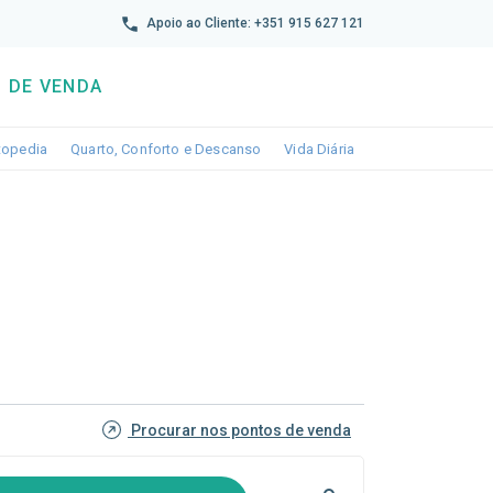
reto
Apoio ao Cliente: +351 915 627 121
 DE VENDA
wn
le dropdown
Toggle dropdown
Toggle dropdown
Toggle dropdown
topedia
Quarto, Conforto e Descanso
Vida Diária
Procurar nos pontos de venda