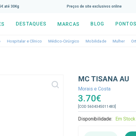
screva aqui a nossa newsletter e tenha 5% de desconto di
65€ até 30Kg
Preços de site exclusivos online
DESTAQUES
BLOG
PONTOS
ES
MARCAS
Toggle dropdown
Toggle dropdown
Toggle dropdown
Toggle dropdo
Togg
o
Hospitalar e Clínico
Médico-Cirúrgico
Mobilidade
Mulher
Or
MC TISANA AU
Morais e Costa
3.70€
[COD 5604345011483]
Disponibilidade:
Em Stock