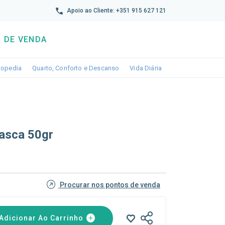
reto
Apoio ao Cliente: +351 915 627 121
 DE VENDA
wn
le dropdown
Toggle dropdown
Toggle dropdown
Toggle dropdown
topedia
Quarto, Conforto e Descanso
Vida Diária
asca 50gr
Procurar nos pontos de venda
Adicionar Ao Carrinho