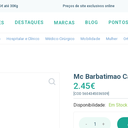
screva aqui a nossa newsletter e tenha 5% de desconto di
65€ até 30Kg
Preços de site exclusivos online
DESTAQUES
BLOG
PONTOS
ES
MARCAS
Toggle dropdown
Toggle dropdown
Toggle dropdown
Toggle dropdo
Togg
o
Hospitalar e Clínico
Médico-Cirúrgico
Mobilidade
Mulher
Or
Mc Barbatimao C
2.45€
[COD 5604345036509]
Disponibilidade:
Em Stock
-
1
+