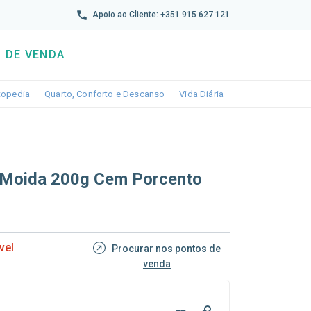
reto
Apoio ao Cliente: +351 915 627 121
 DE VENDA
wn
le dropdown
Toggle dropdown
Toggle dropdown
Toggle dropdown
topedia
Quarto, Conforto e Descanso
Vida Diária
 Moida 200g Cem Porcento
vel
Procurar nos pontos de
venda