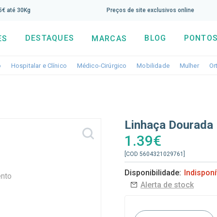
screva aqui a nossa newsletter e tenha 5% de desconto di
65€ até 30Kg
Preços de site exclusivos online
DESTAQUES
BLOG
PONTOS
ES
MARCAS
Toggle dropdown
Toggle dropdown
Toggle dropdown
Toggle dropdo
Togg
o
Hospitalar e Clínico
Médico-Cirúrgico
Mobilidade
Mulher
Or
Linhaça Dourada
1.39€
[COD 5604321029761]
Disponibilidade:
Indisponí
Alerta de stock