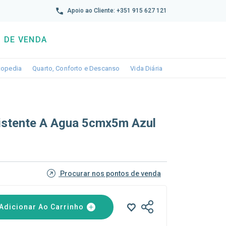
reto
Apoio ao Cliente: +351 915 627 121
 DE VENDA
wn
le dropdown
Toggle dropdown
Toggle dropdown
Toggle dropdown
topedia
Quarto, Conforto e Descanso
Vida Diária
istente A Agua 5cmx5m Azul
Procurar nos pontos de venda
Adicionar Ao Carrinho