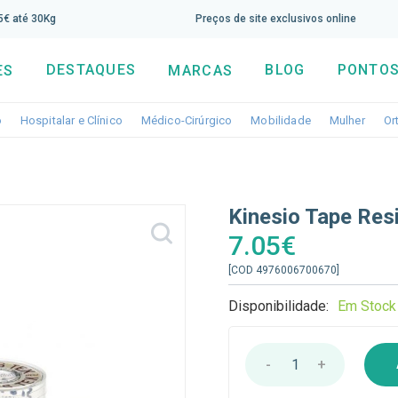
screva aqui a nossa newsletter e tenha 5% de desconto di
65€ até 30Kg
Preços de site exclusivos online
DESTAQUES
BLOG
PONTOS
ES
MARCAS
Toggle dropdown
Toggle dropdown
Toggle dropdown
Toggle dropdo
Togg
o
Hospitalar e Clínico
Médico-Cirúrgico
Mobilidade
Mulher
Or
Kinesio Tape Res
7.05€
[COD 4976006700670]
Disponibilidade:
Em Stock
-
1
+