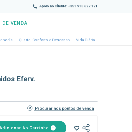
reto
Apoio ao Cliente: +351 915 627 121
 DE VENDA
wn
le dropdown
Toggle dropdown
Toggle dropdown
Toggle dropdown
topedia
Quarto, Conforto e Descanso
Vida Diária
idos Eferv.
Procurar nos pontos de venda
Adicionar Ao Carrinho