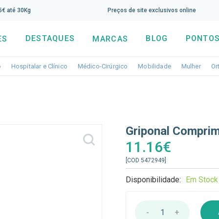
screva aqui a nossa newsletter e tenha 5% de desconto di
65€ até 30Kg
Preços de site exclusivos online
DESTAQUES
BLOG
PONTOS
ES
MARCAS
Toggle dropdown
Toggle dropdown
Toggle dropdown
Toggle dropdo
Togg
o
Hospitalar e Clínico
Médico-Cirúrgico
Mobilidade
Mulher
Or
Griponal Comprim
11.16€
[COD 5472949]
Disponibilidade:
Em Stock
-
1
+