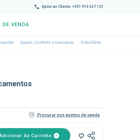
reto
Apoio ao Cliente: +351 915 627 121
 DE VENDA
wn
le dropdown
Toggle dropdown
Toggle dropdown
Toggle dropdown
topedia
Quarto, Conforto e Descanso
Vida Diária
camentos
Procurar nos pontos de venda
Adicionar Ao Carrinho