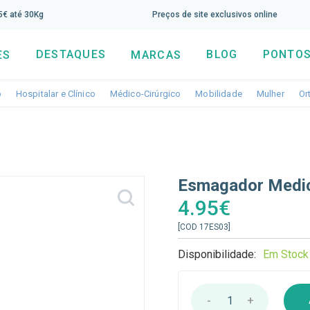
screva aqui a nossa newsletter e tenha 5% de desconto di
65€ até 30Kg
Preços de site exclusivos online
DESTAQUES
BLOG
PONTOS
ES
MARCAS
Toggle dropdown
Toggle dropdown
Toggle dropdown
Toggle dropdo
Togg
o
Hospitalar e Clínico
Médico-Cirúrgico
Mobilidade
Mulher
Or
Esmagador Medi
4.95€
[COD 17ES03]
Disponibilidade:
Em Stock
-
1
+