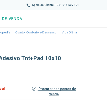
reto
Apoio ao Cliente: +351 915 627 121
 DE VENDA
wn
le dropdown
Toggle dropdown
Toggle dropdown
Toggle dropdown
topedia
Quarto, Conforto e Descanso
Vida Diária
 Adesivo Tnt+pad 10x10
vel
Procurar nos pontos de
venda