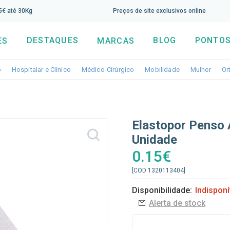
screva aqui a nossa newsletter e tenha 5% de desconto di
65€ até 30Kg
Preços de site exclusivos online
DESTAQUES
BLOG
PONTOS
ES
MARCAS
Toggle dropdown
Toggle dropdown
Toggle dropdown
Toggle dropdo
Togg
o
Hospitalar e Clínico
Médico-Cirúrgico
Mobilidade
Mulher
Or
Elastopor Penso
Unidade
0.15€
[COD 1320113404]
Disponibilidade:
Indisponí
Alerta de stock