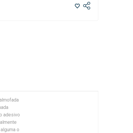
 almofada
mada
do adesivo
ialmente
 alguma o