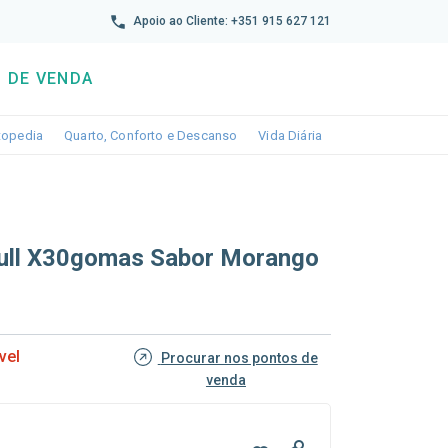
reto
Apoio ao Cliente: +351 915 627 121
 DE VENDA
wn
le dropdown
Toggle dropdown
Toggle dropdown
Toggle dropdown
topedia
Quarto, Conforto e Descanso
Vida Diária
Full X30gomas Sabor Morango
vel
Procurar nos pontos de
venda