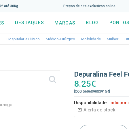
screva aqui a nossa newsletter e tenha 5% de desconto di
65€ até 30Kg
Preços de site exclusivos online
DESTAQUES
BLOG
PONTOS
ES
MARCAS
Toggle dropdown
Toggle dropdown
Toggle dropdown
Toggle dropdo
Togg
o
Hospitalar e Clínico
Médico-Cirúrgico
Mobilidade
Mulher
Or
Depuralina Feel 
8.25€
[COD 5606890839154]
Disponibilidade:
Indisponí
Alerta de stock