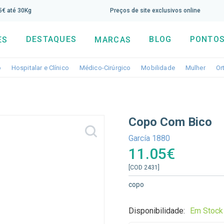
screva aqui a nossa newsletter e tenha 5% de desconto di
65€ até 30Kg
Preços de site exclusivos online
DESTAQUES
BLOG
PONTOS
ES
MARCAS
Toggle dropdown
Toggle dropdown
Toggle dropdown
Toggle dropdo
Togg
o
Hospitalar e Clínico
Médico-Cirúrgico
Mobilidade
Mulher
Or
Copo Com Bico
García 1880
11.05€
[COD 2431]
copo
Disponibilidade:
Em Stock