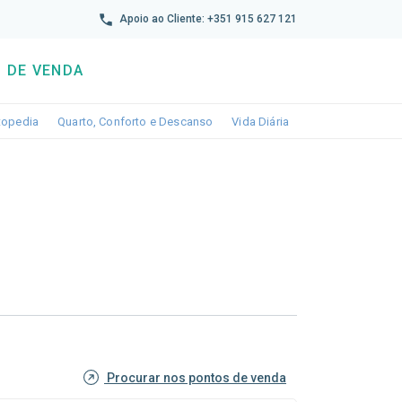
reto
Apoio ao Cliente: +351 915 627 121
 DE VENDA
wn
le dropdown
Toggle dropdown
Toggle dropdown
Toggle dropdown
topedia
Quarto, Conforto e Descanso
Vida Diária
Procurar nos pontos de venda