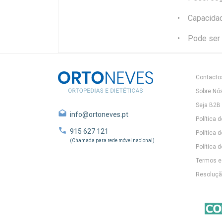
• Capacidad
• Pode ser 
Contacto
Sobre Nó
Seja B2B
info@ortoneves.pt
Política 
915 627 121
Política 
(Chamada para rede móvel nacional)
Política d
Termos e
Resolução