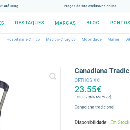
screva aqui a nossa newsletter e tenha 5% de desconto di
65€ até 30Kg
Preços de site exclusivos online
DESTAQUES
BLOG
PONTOS
ES
MARCAS
Toggle dropdown
Toggle dropdown
Toggle dropdown
Toggle dropdo
Togg
o
Hospitalar e Clínico
Médico-Cirúrgico
Mobilidade
Mulher
Or
Canadiana Tradi
ORTHOS XXI
23.55€
[COD 52CNWAMPMZZ]
Canadiana tradicional
Disponibilidade:
Em Stock