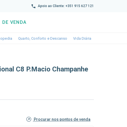
reto
Apoio ao Cliente: +351 915 627 121
 DE VENDA
wn
le dropdown
Toggle dropdown
Toggle dropdown
Toggle dropdown
topedia
Quarto, Conforto e Descanso
Vida Diária
cional C8 P.macio Champanhe
Procurar nos pontos de venda