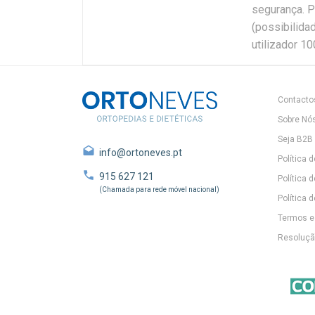
segurança. P
(possibilida
utilizador 10
Contacto
Sobre Nó
Seja B2B
info@ortoneves.pt
Política 
915 627 121
Política 
(Chamada para rede móvel nacional)
Política d
Termos e
Resolução