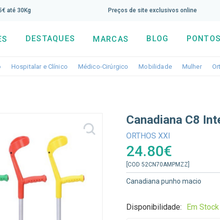
screva aqui a nossa newsletter e tenha 5% de desconto di
65€ até 30Kg
Preços de site exclusivos online
DESTAQUES
BLOG
PONTOS
ES
MARCAS
Toggle dropdown
Toggle dropdown
Toggle dropdown
Toggle dropdo
Togg
o
Hospitalar e Clínico
Médico-Cirúrgico
Mobilidade
Mulher
Or
Canadiana C8 Inte
ORTHOS XXI
24.80€
[COD 52CN70AMPMZZ]
Canadiana punho macio
Disponibilidade:
Em Stock