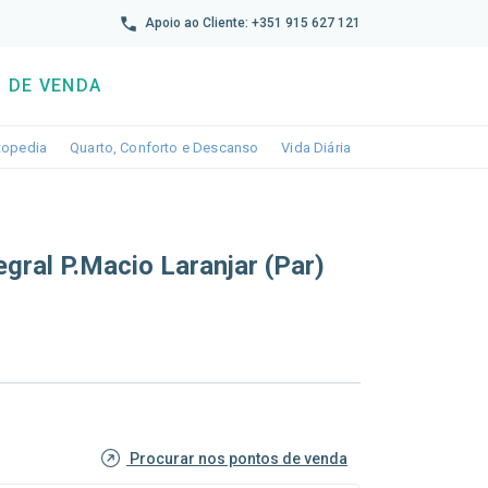
reto
Apoio ao Cliente: +351 915 627 121
 DE VENDA
wn
le dropdown
Toggle dropdown
Toggle dropdown
Toggle dropdown
topedia
Quarto, Conforto e Descanso
Vida Diária
gral P.macio Laranjar (par)
Procurar nos pontos de venda