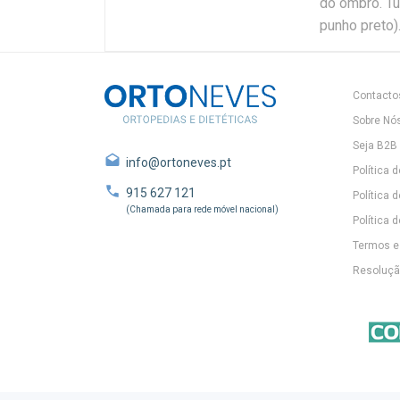
do ombro. Tu
punho preto)
Contacto
Sobre Nó
Seja B2B
info@ortoneves.pt
Política 
915 627 121
Política 
(Chamada para rede móvel nacional)
Política d
Termos e
Resolução