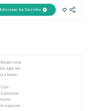
Adicionar Ao Carrinho
ombinam nova
. Em tubo em
ra a haste
. Com
ara pessoas
amente
 em especial