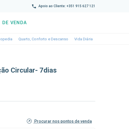
reto
Apoio ao Cliente: +351 915 627 121
 DE VENDA
wn
le dropdown
Toggle dropdown
Toggle dropdown
Toggle dropdown
topedia
Quarto, Conforto e Descanso
Vida Diária
ão Circular- 7dias
Procurar nos pontos de venda