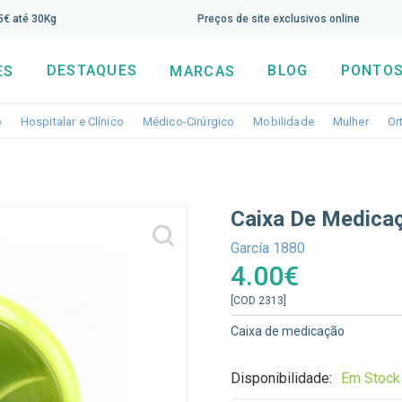
screva aqui a nossa newsletter e tenha 5% de desconto di
65€ até 30Kg
Preços de site exclusivos online
DESTAQUES
BLOG
PONTOS
ES
MARCAS
Toggle dropdown
Toggle dropdown
Toggle dropdown
Toggle dropdo
Togg
o
Hospitalar e Clínico
Médico-Cirúrgico
Mobilidade
Mulher
Or
Caixa De Medicaç
García 1880
4.00€
[COD 2313]
Caixa de medicação
Disponibilidade:
Em Stock