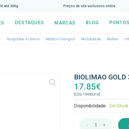
screva aqui a nossa newsletter e tenha 5% de desconto di
65€ até 30Kg
Preços de site exclusivos online
DESTAQUES
BLOG
PONTOS
ES
MARCAS
Toggle dropdown
Toggle dropdown
Toggle dropdown
Toggle dropdo
Togg
o
Hospitalar e Clínico
Médico-Cirúrgico
Mobilidade
Mulher
Or
BIOLIMAO GOLD
17.85€
[COD 19990316]
Disponibilidade:
Em Stock
-
1
+