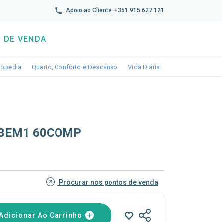
reto
Apoio ao Cliente: +351 915 627 121
 DE VENDA
wn
le dropdown
Toggle dropdown
Toggle dropdown
Toggle dropdown
topedia
Quarto, Conforto e Descanso
Vida Diária
 3EM1 60COMP
Procurar nos pontos de venda
Adicionar Ao Carrinho