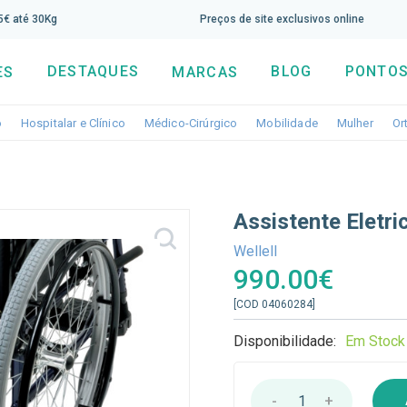
screva aqui a nossa newsletter e tenha 5% de desconto di
65€ até 30Kg
Preços de site exclusivos online
DESTAQUES
BLOG
PONTOS
ES
MARCAS
Toggle dropdown
Toggle dropdown
Toggle dropdown
Toggle dropdo
Togg
o
Hospitalar e Clínico
Médico-Cirúrgico
Mobilidade
Mulher
Or
Assistente Eletr
Wellell
990.00€
[COD 04060284]
Disponibilidade:
Em Stock
-
1
+