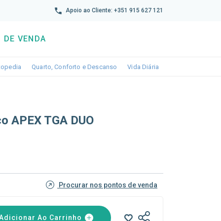
reto
Apoio ao Cliente: +351 915 627 121
 DE VENDA
wn
le dropdown
Toggle dropdown
Toggle dropdown
Toggle dropdown
topedia
Quarto, Conforto e Descanso
Vida Diária
ico APEX TGA DUO
Procurar nos pontos de venda
Adicionar Ao Carrinho